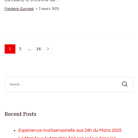
2 mars 2023
Frédéric Euvrard
Posts
1
2
…
16
Page
Page
Page
pagination
Search
for:
Recent Posts
Expérience multisensorielle aux 24h du Mans 2025