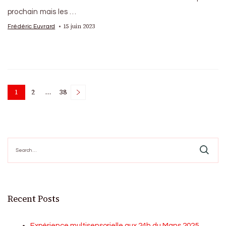
prochain mais les …
15 juin 2023
Frédéric Euvrard
Posts
1
2
…
38
Page
Page
Page
pagination
Search
for:
Recent Posts
Expérience multisensorielle aux 24h du Mans 2025