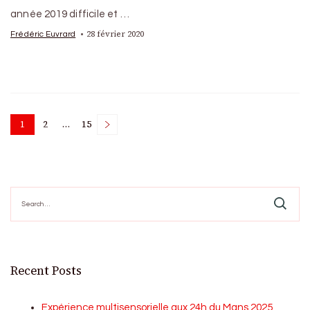
année 2019 difficile et …
28 février 2020
Frédéric Euvrard
Posts
1
2
…
15
Page
Page
Page
pagination
Search
for:
Recent Posts
Expérience multisensorielle aux 24h du Mans 2025