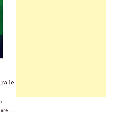
ra le
s
ière …