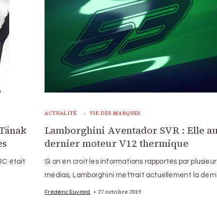
ACTUALITÉ
VIE DES MARQUES
 Tänak
Lamborghini Aventador SVR : Elle au
es
dernier moteur V12 thermique
RC était
Si on en croit les informations rapportés par plusieur
médias, Lamborghini mettrait actuellement la dern
27 octobre 2019
Frédéric Euvrard