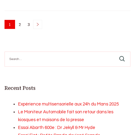
Posts
1
2
3
Page
Page
Page
pagination
Search
for:
Recent Posts
Expérience multisensorielle aux 24h du Mans 2025
Le Moniteur Automobile fait son retour dans les
kiosques et maisons de la presse
Essai Abarth 600e : Dr Jekyll & Mr Hyde