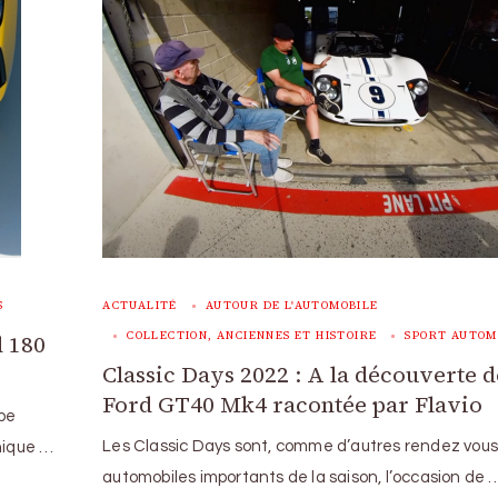
S
ACTUALITÉ
AUTOUR DE L'AUTOMOBILE
COLLECTION, ANCIENNES ET HISTOIRE
SPORT AUTOM
d 180
Classic Days 2022 : A la découverte d
Ford GT40 Mk4 racontée par Flavio
upe
Les Classic Days sont, comme d’autres rendez vous
nique …
automobiles importants de la saison, l’occasion de 