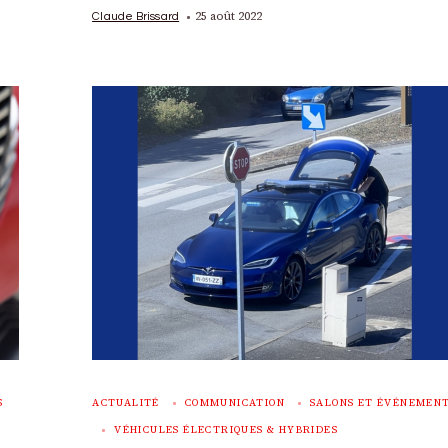
25 août 2022
Claude Brissard
S
ACTUALITÉ
COMMUNICATION
SALONS ET ÉVÉNEMEN
VÉHICULES ÉLECTRIQUES & HYBRIDES