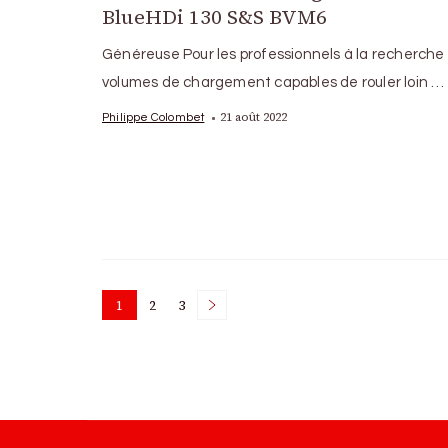
BlueHDi 130 S&S BVM6
Généreuse Pour les professionnels à la recherche
volumes de chargement capables de rouler loin …
21 août 2022
Philippe Colombet
Posts
1
2
3
Page
Page
Page
pagination