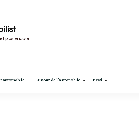
ilist
 et plus encore
t automobile
Autour de l’automobile
Essai