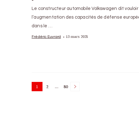
Le constructeur automobile Volkswagen dit vouloir
l’augmentation des capacités de défense europ
dans le …
13 mars 2025
Frédéric Euvrard
Posts
1
2
…
80
Page
Page
Page
pagination