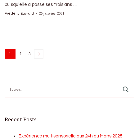
puisqu’elle a passé ses trois ans …
26 janvier 2021
Frédéric Euvrard
Posts
1
2
3
Page
Page
Page
pagination
Search
for:
Recent Posts
Expérience multisensorielle aux 24h du Mans 2025