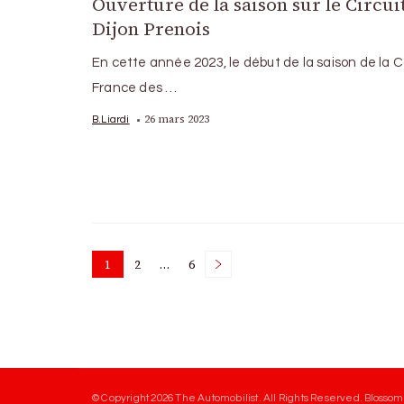
Ouverture de la saison sur le Circui
Dijon Prenois
En cette année 2023, le début de la saison de la 
France des …
26 mars 2023
B.Liardi
Posts
1
2
…
6
Page
Page
Page
pagination
© Copyright 2026
The Automobilist
. All Rights Reserved.
Blossom