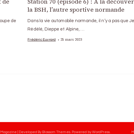
t de
Station 70 (épisode 6) : A la découver
la BSH, l’autre sportive normande
Coupe de
Dans la vie automobile normande, il n’y a pas que J
Rédélé, Dieppe et Alpine, …
25 mars 2023
Frédéric Euvrard
 Magazine | Developed By
Blossom Themes
.
Powered by
WordPress
.
M