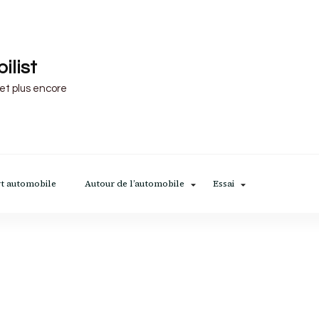
ilist
 et plus encore
t automobile
Autour de l’automobile
Essai