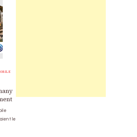
OBILE
emany
ement
ile
aient le