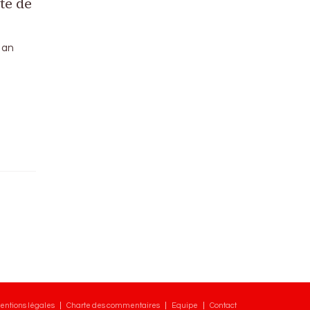
te de
ean
entions légales
Charte des commentaires
Equipe
Contact