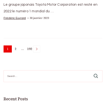
Le groupe japonais Toyota Motor Corporation est resté en
2022 le numéro 1 mondial du …
30 janvier 2023
Frédéric Euvrard
Posts
1
2
…
192
Page
Page
Page
pagination
Search
for:
Recent Posts