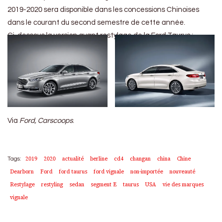
2019-2020 sera disponible dans les concessions Chinoises
dans le courant du second semestre de cette année.
Ci-dessous la version avant restylage de la Ford Taurus :
Via
Ford, Carscoops
.
2019
2020
actualité
berline
cd4
changan
china
Chine
Tags:
Dearborn
Ford
ford taurus
ford vignale
non-importée
nouveauté
Restylage
restyling
sedan
segment E
taurus
USA
vie des marques
vignale