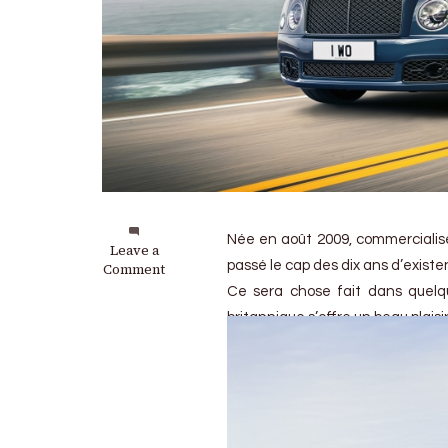
Née en août 2009, commercialis
on
Leave a
passé le cap des dix ans d’existe
Bentley
Comment
Mulsanne
Ce sera chose fait dans quelqu
« 6.75
britannique s’offre un beau plaisir
Edition »
by
Mulliner