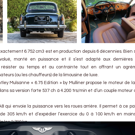
xactement 6.752 cm3 est en production depuis 6 décennies. Bien sur
volué, monté en puissance et il s’est adapté aux dernières
 résister au temps et au contrainte tout en offrant un agré
sateurs (ou les chauffeurs) de la limousine de luxe.
ntley Mulsanne « 6.75 Edition » by Mulliner propose le moteur de la
 dans sa version forte 537 ch à 4.200 trs/min et d’un couple moteur 
qui envoie la puissance vers les roues arrière. Il permet à ce pa
 de 305 km/h et d’expédier l’exercice du 0 à 100 km/h en moin
e les 2.700 kg.