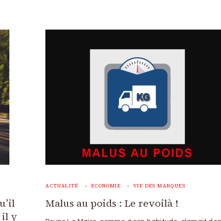
ACTUALITÉ
ECONOMIE
VIE DES MARQUES
u’il
Malus au poids : Le revoilà !
il y