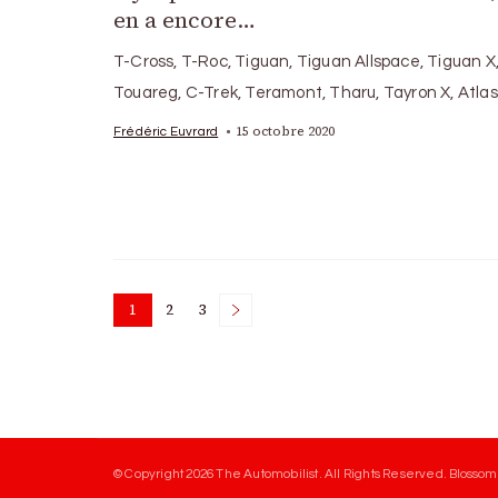
en a encore…
T-Cross, T-Roc, Tiguan, Tiguan Allspace, Tiguan X
Touareg, C-Trek, Teramont, Tharu, Tayron X, Atlas
15 octobre 2020
Frédéric Euvrard
Posts
1
2
3
Page
Page
Page
pagination
© Copyright 2026
The Automobilist
. All Rights Reserved.
Blossom