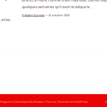
Bruno Le Maire, comme à son habitude, clamait dep
quelques semaines qu’il avait éradiqué le …
,
15 octobre 2020
Frédéric Euvrard
, Atlas …
 Magazine | Developed By
Blossom Themes
.
Powered by
WordPress
.
M