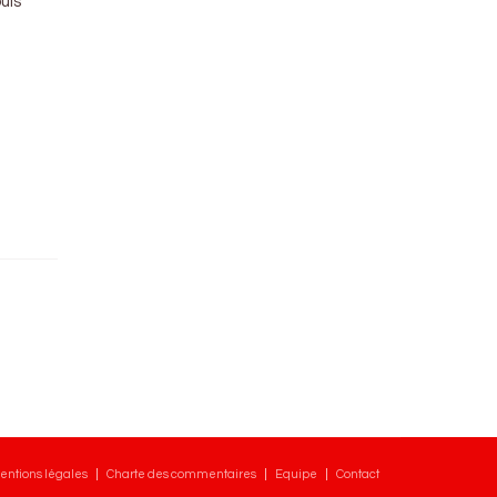
uis
entions légales
Charte des commentaires
Equipe
Contact