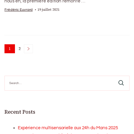
nous en, la première édition remonte …
19 juillet 2021
Frédéric Euvrard
Posts
1
2
Page
Page
pagination
Search
for:
Recent Posts
Expérience multisensorielle aux 24h du Mans 2025