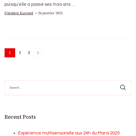
puisqu’elle a passé ses trois ans …
26 janvier 2021
Frédéric Euvrard
Posts
1
2
3
Page
Page
Page
pagination
Search
for:
Recent Posts
Expérience multisensorielle aux 24h du Mans 2025