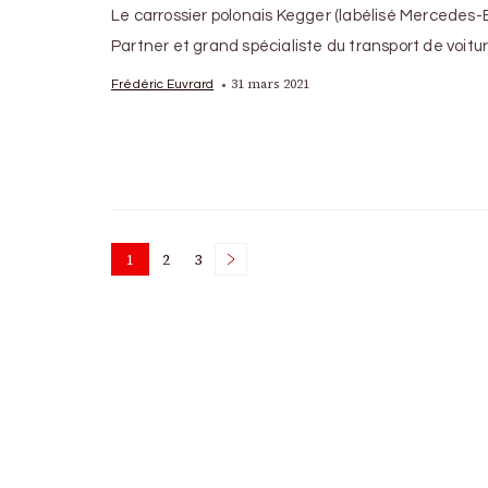
Le carrossier polonais Kegger (labélisé Mercedes
Partner et grand spécialiste du transport de voitu
31 mars 2021
Frédéric Euvrard
Posts
1
2
3
Page
Page
Page
pagination