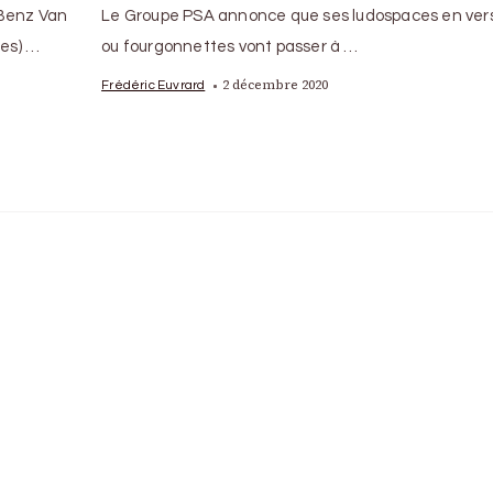
-Benz Van
Le Groupe PSA annonce que ses ludospaces en ver
res) …
ou fourgonnettes vont passer à …
2 décembre 2020
Frédéric Euvrard