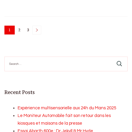
Posts
1
2
3
Page
Page
Page
pagination
Search
for:
Recent Posts
Expérience multisensorielle aux 24h du Mans 2025
Le Moniteur Automobile fait son retour dans les
kiosques et maisons de la presse
Essai Abarth 600e : Dr Jekyll & Mr Hyde