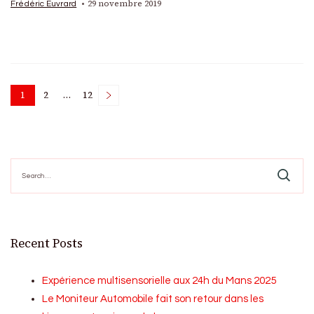
29 novembre 2019
Frédéric Euvrard
Posts
1
2
…
12
Page
Page
Page
pagination
Search
for:
Recent Posts
Expérience multisensorielle aux 24h du Mans 2025
Le Moniteur Automobile fait son retour dans les