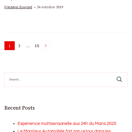
24 octobre 2019
Frédéric Euvrard
Posts
1
2
…
15
Page
Page
Page
pagination
Search
for:
Recent Posts
Expérience multisensorielle aux 24h du Mans 2025
Le Moniteur Automobile fait son retour dans les