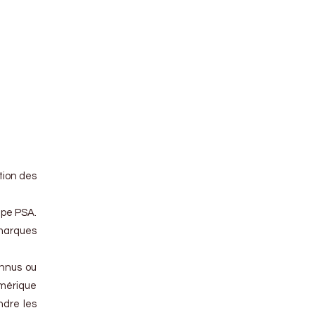
tion des
upe PSA.
 marques
onnus ou
Amérique
ndre les