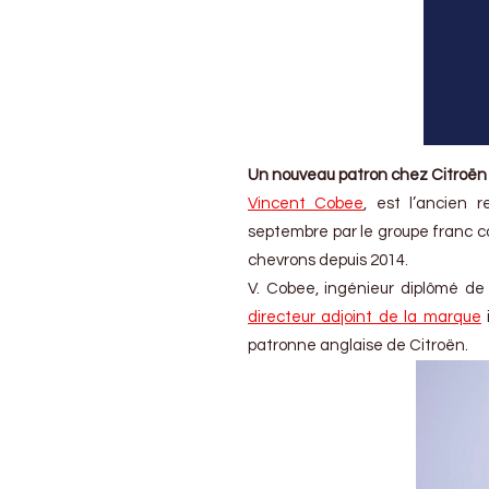
et
DS
Automobiles
Un nouveau patron chez Citroën
Vincent Cobee
, est l’ancien 
septembre par le groupe franc co
chevrons depuis 2014.
V. Cobee, ingénieur diplômé de
directeur adjoint de la marque
i
patronne anglaise de Citroën.