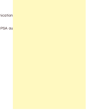
nication
e PSA au