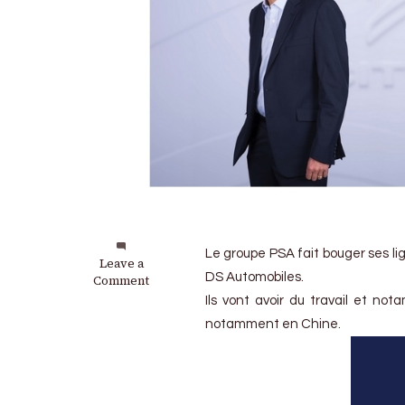
Le groupe PSA fait bouger ses l
on
Leave a
DS Automobiles.
Groupe
Comment
PSA
Ils vont avoir du travail et no
:
notamment en Chine.
De
nouveaux
dirigeants
pour
Citroën