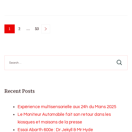
Posts
1
2
…
53
Page
Page
Page
pagination
Search
for:
Recent Posts
Expérience multisensorielle aux 24h du Mans 2025
Le Moniteur Automobile fait son retour dans les
kiosques et maisons de la presse
Essai Abarth 600e : Dr Jekyll & Mr Hyde