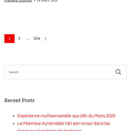
14 mars 2025
Frédéric Euvrard
Posts
1
2
…
324
Page
Page
Page
pagination
Search
for:
Recent Posts
Expérience multisensorielle aux 24h du Mans 2025
Le Moniteur Automobile fait son retour dans les