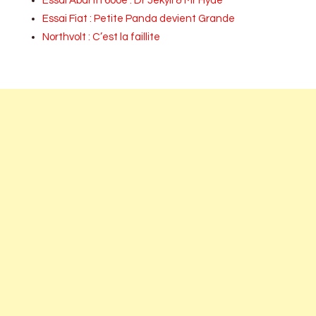
Essai Abarth 600e : Dr Jekyll & Mr Hyde
Essai Fiat : Petite Panda devient Grande
Northvolt : C’est la faillite