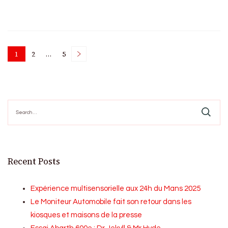
Posts
1
2
…
5
Page
Page
Page
pagination
Search
for:
Recent Posts
Expérience multisensorielle aux 24h du Mans 2025
Le Moniteur Automobile fait son retour dans les
kiosques et maisons de la presse