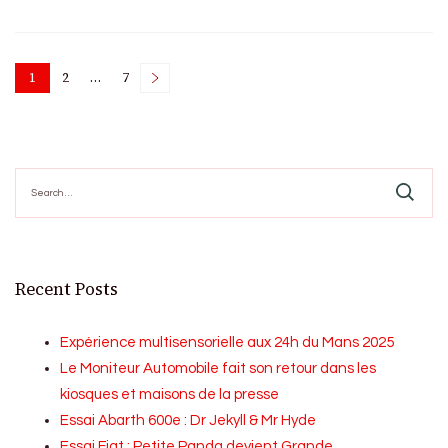
Posts
1
2
…
7
Page
Page
Page
pagination
Search
for:
Recent Posts
Expérience multisensorielle aux 24h du Mans 2025
Le Moniteur Automobile fait son retour dans les
kiosques et maisons de la presse
Essai Abarth 600e : Dr Jekyll & Mr Hyde
Essai Fiat : Petite Panda devient Grande