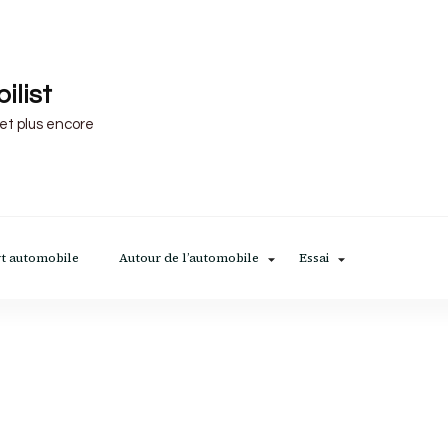
ilist
 et plus encore
t automobile
Autour de l’automobile
Essai