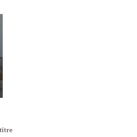
0
titre