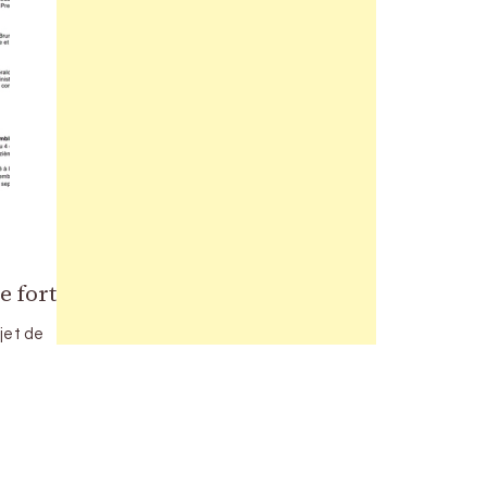
e fort
ojet de