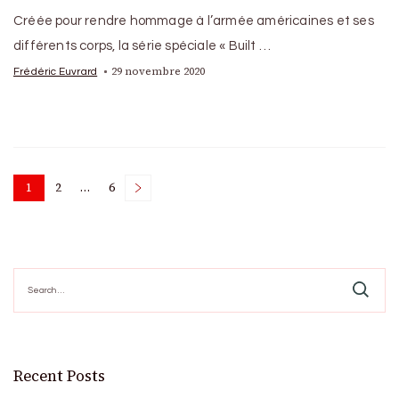
Créée pour rendre hommage à l’armée américaines et ses
différents corps, la série spéciale « Built …
29 novembre 2020
Frédéric Euvrard
Posts
1
2
…
6
Page
Page
Page
pagination
Search
for:
Recent Posts