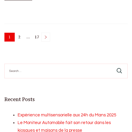
Posts
1
2
…
17
Page
Page
Page
pagination
Search
for:
Recent Posts
Expérience multisensorielle aux 24h du Mans 2025
Le Moniteur Automobile fait son retour dans les
kiosques et maisons de la presse