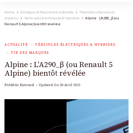
Home
Ecologie et Nouvelles mobilités
Mobilités urbaines et
d'avenir
Véhicules électriques & hybrides
Alpine : L’A290_β (ou
Renault 5 Alpine) bientôt révélée
ACTUALITÉ
VÉHICULES ÉLECTRIQUES & HYBRIDES
VIE DES MARQUES
Alpine : L’A290_β (ou Renault 5
Alpine) bientôt révélée
Frédéric Euvrard
Updated On
30 Avril 2023