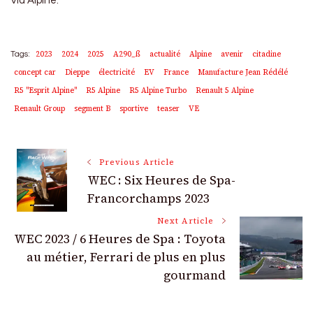
Via Alpine.
2023
2024
2025
A290_ß
actualité
Alpine
avenir
citadine
Tags:
concept car
Dieppe
électricité
EV
France
Manufacture Jean Rédélé
R5 "Esprit Alpine"
R5 Alpine
R5 Alpine Turbo
Renault 5 Alpine
Renault Group
segment B
sportive
teaser
VE
Post
Previous Article
WEC : Six Heures de Spa-
Navigation
Francorchamps 2023
Next Article
WEC 2023 / 6 Heures de Spa : Toyota
au métier, Ferrari de plus en plus
gourmand