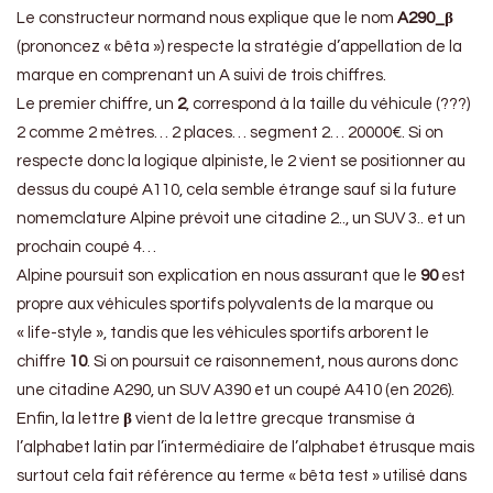
Le constructeur normand nous explique que le nom
A290_β
(prononcez « bêta ») respecte la stratégie d’appellation de la
marque en comprenant un A suivi de trois chiffres.
Le premier chiffre, un
2
, correspond à la taille du véhicule (???)
2 comme 2 mètres… 2 places… segment 2… 20000€. Si on
respecte donc la logique alpiniste, le 2 vient se positionner au
dessus du coupé A110, cela semble étrange sauf si la future
nomemclature Alpine prévoit une citadine 2.., un SUV 3.. et un
prochain coupé 4…
Alpine poursuit son explication en nous assurant que le
90
est
propre aux véhicules sportifs polyvalents de la marque ou
« life-style », tandis que les véhicules sportifs arborent le
chiffre
10
. Si on poursuit ce raisonnement, nous aurons donc
une citadine A290, un SUV A390 et un coupé A410 (en 2026).
Enfin, la lettre
β
vient de la lettre grecque transmise à
l’alphabet latin par l’intermédiaire de l’alphabet étrusque mais
surtout cela fait référence au terme « bêta test » utilisé dans