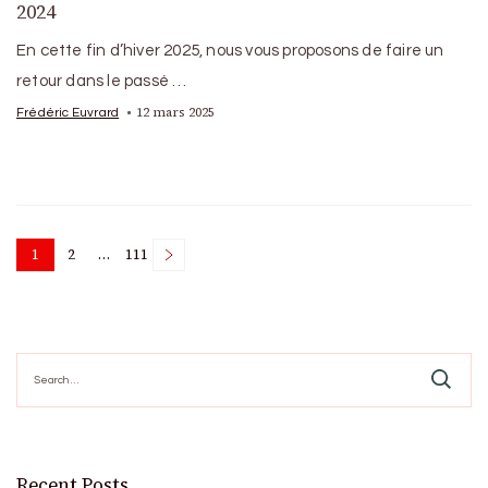
2024
En cette fin d’hiver 2025, nous vous proposons de faire un
retour dans le passé …
12 mars 2025
Frédéric Euvrard
Posts
1
2
…
111
Page
Page
Page
pagination
Search
for:
Recent Posts