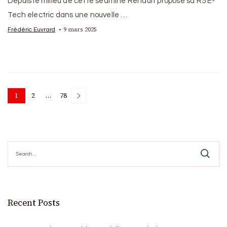
Depuis le milieu de cette seamine Renault propose sa R5 E-
Tech electric dans une nouvelle …
9 mars 2025
Frédéric Euvrard
Posts
1
2
…
78
Page
Page
Page
pagination
Search
for:
Recent Posts