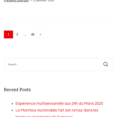
21 janvier 2025
Frédéric Euvrard
Posts
1
2
…
43
Page
Page
Page
pagination
Search
for:
Recent Posts
Expérience multisensorielle aux 24h du Mans 2025
Le Moniteur Automobile fait son retour dans les