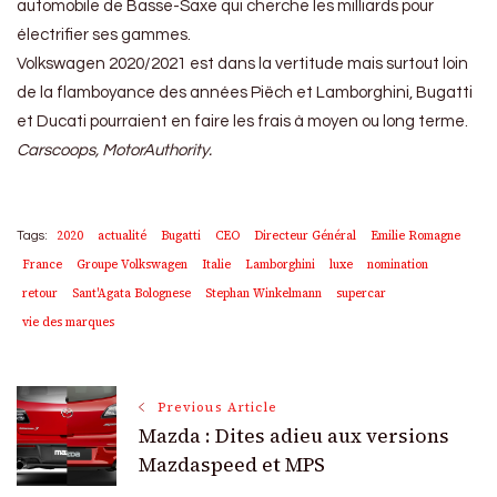
automobile de Basse-Saxe qui cherche les milliards pour
électrifier ses gammes.
Volkswagen 2020/2021 est dans la vertitude mais surtout loin
de la flamboyance des années Piëch et Lamborghini, Bugatti
et Ducati pourraient en faire les frais à moyen ou long terme.
Carscoops, MotorAuthority.
2020
actualité
Bugatti
CEO
Directeur Général
Emilie Romagne
Tags:
France
Groupe Volkswagen
Italie
Lamborghini
luxe
nomination
retour
Sant'Agata Bolognese
Stephan Winkelmann
supercar
vie des marques
Post
Previous Article
Mazda : Dites adieu aux versions
Navigation
Mazdaspeed et MPS