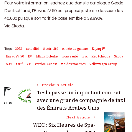
Pour votre information, sachez que dans le catalogue Skoda
Deutschland, l’Enyaq iV 50 est proposé juste en dessous des
40.000 puisque son tarif de base est fixé à 39.990€.
Via Skoda.
2023
actualité
électricité
entrée de gamme
Enyaq iV
Tags:
Enyaq iV 50
EV
Mlada Boleslav
nouveauté
prix
Rep tchèque
Skoda
SUV
tarif
VE
version Access
vie des marques
Volkswagen Group
Post
Previous Article
Tesla passe un important contrat
Navigation
avec une grande compagnie de taxi
des Émirats Arabes Unis
Next Article
WEC : Six Heures de Spa-