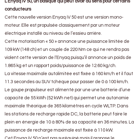
L’Enyaq iV 50, un basique qui peut avoir du sens pour certains
conducteurs
Cette nouvelle version Enyaq iV 50 est une version mono-
moteur. Elle est propulsée classiquement par un moteur
électrique installé au niveau de l’essieu arrière.
Cette motorisation « 50 » annonce une puissance limitée de
109 kW (148 ch) et un couple de 220 Nm ce qui ne rendra pas
violent cette version de l’Enyaq puisqu’il annonce un poids de
1.865 kg et un rapport poids/puissance de 12.60 kg/ch.
La vitesse maximale autolimitée est fixée à 160 km/h et il faut
11.3 secondes au SUV tchèque pour passer de 0 à 100 km/h.
Le goupe propulseur est alimenté par une une batterie d’une
capacité de 55 kWh (52 kWh net) qui permet une autonomie
maximale théorique de 365 kilomètres en cycle WLTP. Dans
les stations de recharge rapide DC, la batterie peut faire le
plein en énergie de 10 à 80% de sa capacité en 36 minutes. La
puissance de recharge maximale est fixée à 110 kW.
Cet Enyaq iV 50 n’est pas suréquipé mais il propose le