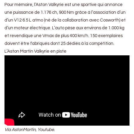
Pour mémoire, l’Aston Valkyrie est une sportive qui annonce
une puissance de 1.176 ch, 900 Nm grâce à l’association d’un
d’un V12 6.5 L atmo (né de la collaboration avec Cosworth) et
d’un moteur électrique. L’auto pèse aux environs de 1.000 kg
et revendique une Vmax de plus 400 km/h. 150 exemplaires
doivent être fabriqués dont 25 dédiés à la compétition.
L’Aston Martin Valkyrie en piste
Via AstonMartin, Youtube.