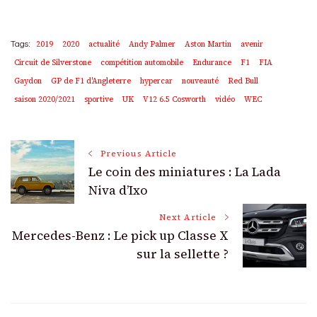
2019
2020
actualité
Andy Palmer
Aston Martin
avenir
Tags:
Circuit de Silverstone
compétition automobile
Endurance
F1
FIA
Gaydon
GP de F1 d'Angleterre
hypercar
nouveauté
Red Bull
saison 2020/2021
sportive
UK
V12 6.5 Cosworth
vidéo
WEC
Post
Previous Article
Le coin des miniatures : La Lada
Navigation
Niva d’Ixo
Next Article
Mercedes-Benz : Le pick up Classe X
sur la sellette ?