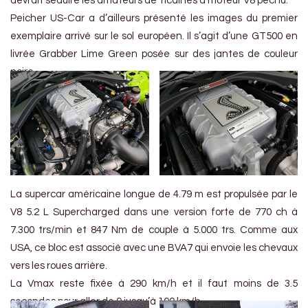
devrait séduire les amateurs de ‘ricaines à moteur V8 pêchu.
Peicher US-Car a d’ailleurs présenté les images du premier
exemplaire arrivé sur le sol européen. Il s’agit d’une GT500 en
livrée Grabber Lime Green posée sur des jantes de couleur
noire.
La supercar américaine longue de 4.79 m est propulsée par le
V8 5.2 L Supercharged dans une version forte de 770 ch à
7.300 trs/min et 847 Nm de couple à 5.000 trs. Comme aux
USA, ce bloc est associé avec une BVA7 qui envoie les chevaux
vers les roues arrière.
La Vmax reste fixée à 290 km/h et il faut moins de 3.5
secondes pour aller de 0 jusqu’à 100 km/h.