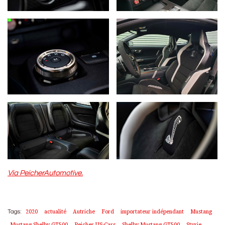
Via PeicherAutomotive.
2020
actualité
Autriche
Ford
importateur indépendant
Mustang
Tags:
Mustang Shelby GT500
Peicher US-Cars
Shelby Mustang GT500
Styrie