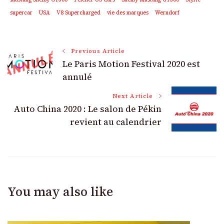
supercar
USA
V8 Supercharged
vie des marques
Werndorf
Post
Previous Article
Le Paris Motion Festival 2020 est
Navigation
annulé
Next Article
Auto China 2020 : Le salon de Pékin
revient au calendrier
You may also like