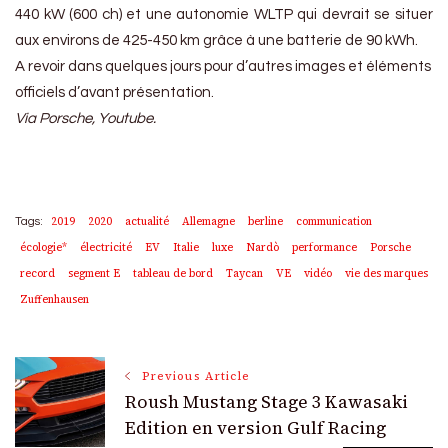
440 kW (600 ch) et une autonomie WLTP qui devrait se situer
aux environs de 425-450 km grâce à une batterie de 90 kWh.
A revoir dans quelques jours pour d’autres images et éléments
officiels d’avant présentation.
Via Porsche, Youtube.
2019
2020
actualité
Allemagne
berline
communication
Tags:
écologie*
électricité
EV
Italie
luxe
Nardò
performance
Porsche
record
segment E
tableau de bord
Taycan
VE
vidéo
vie des marques
Zuffenhausen
Post
Previous Article
Roush Mustang Stage 3 Kawasaki
Navigation
Edition en version Gulf Racing