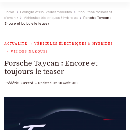
Home
Ecologie et Nouvelles mobilités
Mobilités urbaines et
d'avenir
Véhicules électriques & hybrides
Porsche Taycan :
Encore et toujours le teaser
ACTUALITÉ
VÉHICULES ÉLECTRIQUES & HYBRIDES
VIE DES MARQUES
Porsche Taycan : Encore et
toujours le teaser
Frédéric Euvrard
Updated On
20 Août 2019