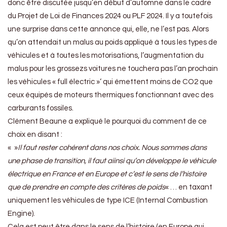
donc être discutée jusqu’en début d’automne dans le cadre
du Projet de Loi de Finances 2024 ou PLF 2024. Il y a toutefois
une surprise dans cette annonce qui, elle, ne l’est pas. Alors
qu’on attendait un malus au poids appliqué à tous les types de
véhicules et à toutes les motorisations, l’augmentation du
malus pour les grossezs voitures ne touchera pas l’an prochain
les véhicules « full électric »‘ qui émettent moins de CO2 que
ceux équipés de moteurs thermiques fonctionnant avec des
carburants fossiles.
Clément Beaune a expliqué le pourquoi du comment de ce
choix en disant :
« »
Il faut rester cohérent dans nos choix. Nous sommes dans
une phase de transition, il faut aiinsi qu’on développe le véhicule
électrique en France et en Europe
et c’est
le sens de l’histoire
que de prendre en compte des critères de poids
« … en taxant
uniquement les véhicules de type ICE (Internal Combustion
Engine).
Cela est peut être dans le sens de l’histoire (en Europe qui