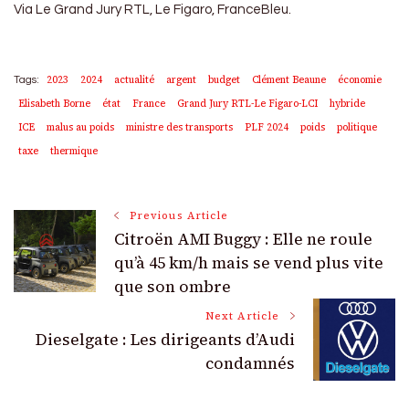
Via Le Grand Jury RTL, Le Figaro, FranceBleu.
2023
2024
actualité
argent
budget
Clément Beaune
économie
Tags:
Elisabeth Borne
état
France
Grand Jury RTL-Le Figaro-LCI
hybride
ICE
malus au poids
ministre des transports
PLF 2024
poids
politique
taxe
thermique
Post
Previous Article
Citroën AMI Buggy : Elle ne roule
Navigation
qu’à 45 km/h mais se vend plus vite
que son ombre
Next Article
Dieselgate : Les dirigeants d’Audi
condamnés