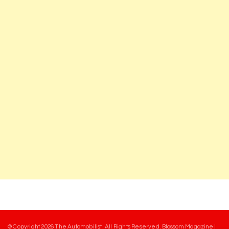
© Copyright 2026
The Automobilist
. All Rights Reserved.
Blossom Magazine |