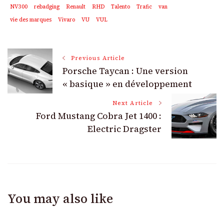
NV300
rebadging
Renault
RHD
Talento
Trafic
van
vie des marques
Vivaro
VU
VUL
Post
Previous Article
Porsche Taycan : Une version
Navigation
« basique » en développement
Next Article
Ford Mustang Cobra Jet 1400 :
Electric Dragster
You may also like