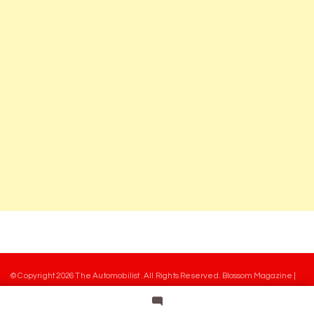
© Copyright 2026
The Automobilist
. All Rights Reserved.
Blossom Magazine |
Developed By
Blossom Themes
.
Powered by
WordPress
.
Mentions légales
Charte des commentaires
Equipe
Contact