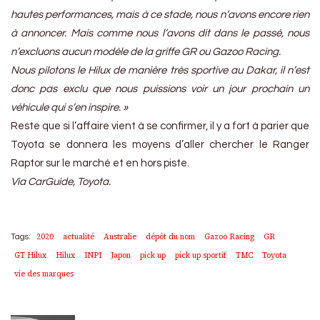
hautes performances, mais à ce stade, nous n’avons encore rien
à annoncer. Mais comme nous l’avons dit dans le passé, nous
n’excluons aucun modèle de la griffe GR ou Gazoo Racing.
Nous pilotons le Hilux de manière très sportive au Dakar, il n’est
donc pas exclu que nous puissions voir un jour prochain un
véhicule qui s’en inspire. »
Reste que si l’affaire vient à se confirmer, il y a fort à parier que
Toyota se donnera les moyens d’aller chercher le Ranger
Raptor sur le marché et en hors piste.
Via CarGuide, Toyota.
2020
actualité
Australie
dépôt du nom
Gazoo Racing
GR
Tags:
GT Hilux
Hilux
INPI
Japon
pick up
pick up sportif
TMC
Toyota
vie des marques