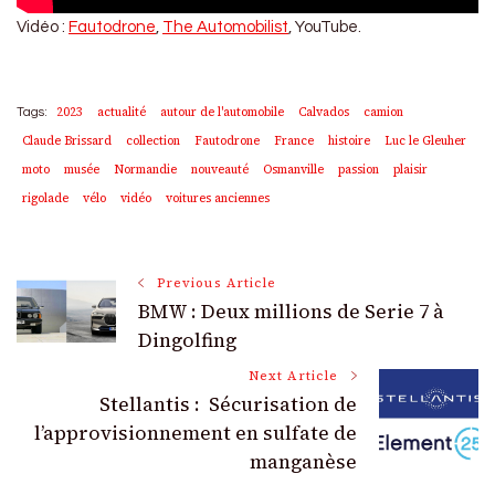
Vidéo :
Fautodrone
,
The Automobilist
, YouTube.
2023
actualité
autour de l'automobile
Calvados
camion
Tags:
Claude Brissard
collection
Fautodrone
France
histoire
Luc le Gleuher
moto
musée
Normandie
nouveauté
Osmanville
passion
plaisir
rigolade
vélo
vidéo
voitures anciennes
Post
Previous Article
BMW : Deux millions de Serie 7 à
Navigation
Dingolfing
Next Article
Stellantis : Sécurisation de
l’approvisionnement en sulfate de
manganèse