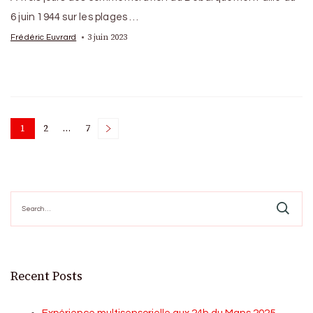
6 juin 1944 sur les plages …
3 juin 2023
Frédéric Euvrard
Posts
1
2
…
7
Page
Page
Page
pagination
Search
for:
Recent Posts