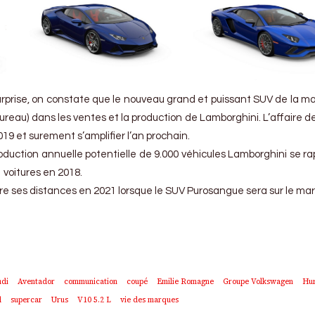
urprise, on constate que le nouveau grand et puissant SUV de la m
 taureau) dans les ventes et la production de Lamborghini. L’affaire d
9 et surement s’amplifier l’an prochain.
oduction annuelle potentielle de 9.000 véhicules Lamborghini se r
1 voitures en 2018.
ndre ses distances en 2021 lorsque le SUV Purosangue sera sur le ma
di
Aventador
communication
coupé
Emilie Romagne
Groupe Volkswagen
Hu
d
supercar
Urus
V10 5.2 L
vie des marques