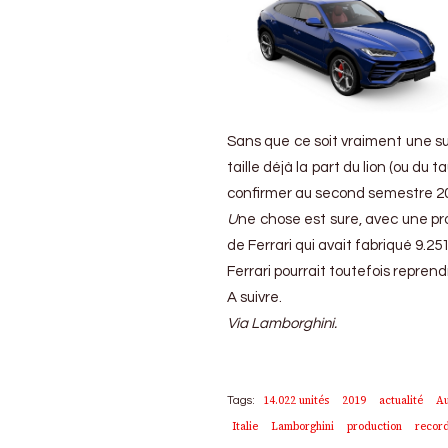
Sans que ce soit vraiment une s
taille déjà la part du lion (ou du
confirmer au second semestre 201
U
ne chose est sure, avec une pr
de Ferrari qui avait fabriqué 9.25
Ferrari pourrait toutefois repre
A suivre.
Via Lamborghini.
14.022 unités
2019
actualité
Au
Tags:
Italie
Lamborghini
production
recor