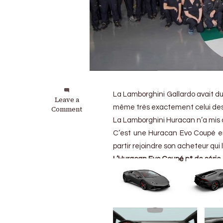
La Lamborghini Gallardo avait du
on
Leave a
même très exactement celui des 
Lamborghini
Comment
:
La Lamborghini Huracan n’a mis q
L’Huracan
C’est une Huracan Evo Coupé en 
atteint
un
partir rejoindre son acheteur qui
record
L’Huracan Evo Coupé n° de série
de
production