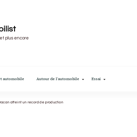
ilist
 et plus encore
t automobile
Autour de l’automobile
Essai
racan atteint un record de production