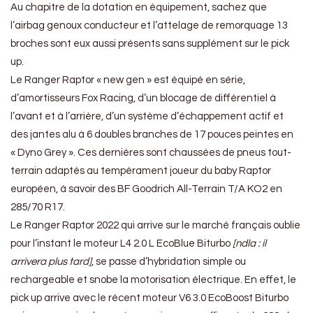
Au chapitre de la dotation en équipement, sachez que
l’airbag genoux conducteur et l’attelage de remorquage 13
broches sont eux aussi présents sans supplément sur le pick
up.
Le Ranger Raptor « new gen » est équipé en série,
d’amortisseurs Fox Racing, d’un blocage de différentiel à
l’avant et à l’arrière, d’un système d’échappement actif et
des jantes alu à 6 doubles branches de 17 pouces peintes en
« Dyno Grey ». Ces dernières sont chaussées de pneus tout-
terrain adaptés au tempérament joueur du baby Raptor
européen, à savoir des BF Goodrich All-Terrain T/A KO2 en
285/70 R17.
Le Ranger Raptor 2022 qui arrive sur le marché français oublie
pour l’instant le moteur L4 2.0 L EcoBlue Biturbo
[ndla : il
arrivera plus tard]
, se passe d’hybridation simple ou
rechargeable et snobe la motorisation électrique. En effet, le
pick up arrive avec le récent moteur V6 3.0 EcoBoost Biturbo