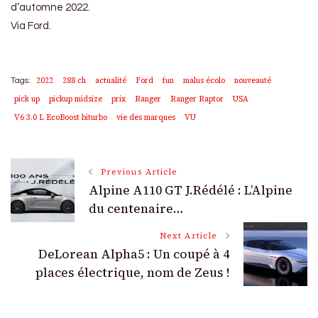
d’automne 2022.
Via Ford.
2022
288 ch
actualité
Ford
fun
malus écolo
nouveauté
Tags:
pick up
pickup midsize
prix
Ranger
Ranger Raptor
USA
V6 3.0 L EcoBoost biturbo
vie des marques
VU
Post
Previous Article
Alpine A110 GT J.Rédélé : L’Alpine
Navigation
du centenaire…
Next Article
DeLorean Alpha5 : Un coupé à 4
places électrique, nom de Zeus !