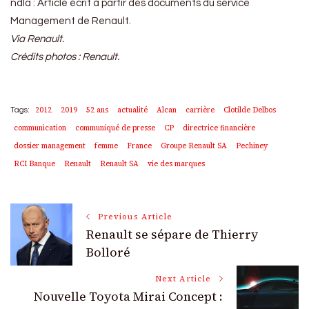
ndla : Article écrit à partir des documents du service
Management de Renault.
Via Renault.
Crédits photos : Renault.
2012
2019
52 ans
actualité
Alcan
carrière
Clotilde Delbos
Tags:
communication
communiqué de presse
CP
directrice financière
dossier management
femme
France
Groupe Renault SA
Pechiney
RCI Banque
Renault
Renault SA
vie des marques
Post
Previous Article
Renault se sépare de Thierry
Navigation
Bolloré
Next Article
Nouvelle Toyota Mirai Concept :