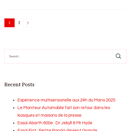
Posts
1
2
Page
Page
pagination
Search
for:
Recent Posts
Expérience multisensorielle aux 24h du Mans 2025
Le Moniteur Automobile fait son retour dans les
kiosques et maisons de la presse
Essai Abarth 600e : Dr Jekyll & Mr Hyde
Essai Fiat : Petite Panda devient Grande