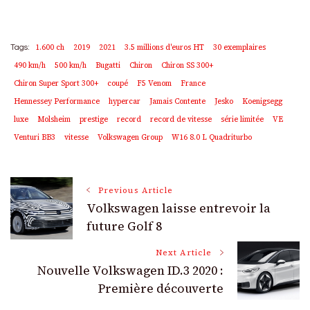
1.600 ch
2019
2021
3.5 millions d'euros HT
30 exemplaires
Tags:
490 km/h
500 km/h
Bugatti
Chiron
Chiron SS 300+
Chiron Super Sport 300+
coupé
F5 Venom
France
Hennessey Performance
hypercar
Jamais Contente
Jesko
Koenigsegg
luxe
Molsheim
prestige
record
record de vitesse
série limitée
VE
Venturi BB3
vitesse
Volkswagen Group
W16 8.0 L Quadriturbo
Post
Previous Article
Volkswagen laisse entrevoir la
Navigation
future Golf 8
Next Article
Nouvelle Volkswagen ID.3 2020 :
Première découverte