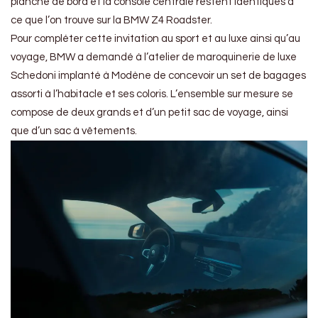
planche de bord et la console centrale restent identiques à
ce que l’on trouve sur la BMW Z4 Roadster.
Pour compléter cette invitation au sport et au luxe ainsi qu’au
voyage, BMW a demandé à l’atelier de maroquinerie de luxe
Schedoni implanté à Modène de concevoir un set de bagages
assorti à l’habitacle et ses coloris. L’ensemble sur mesure se
compose de deux grands et d’un petit sac de voyage, ainsi
que d’un sac à vêtements.