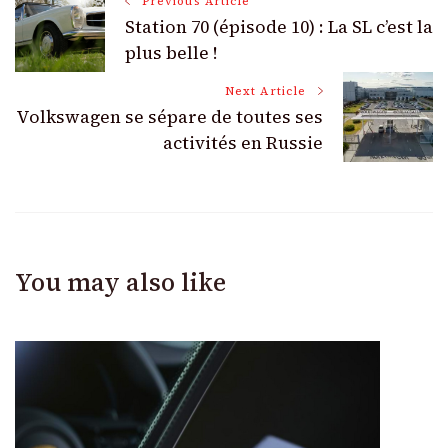
Post
Previous Article
Station 70 (épisode 10) : La SL c’est la
Navigation
plus belle !
Next Article
Volkswagen se sépare de toutes ses
activités en Russie
You may also like