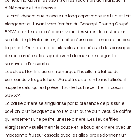
certes, marquent les esprits et les yeux mais qui manquent
d’élégance et de finesse.
Le profil dynamique associe un long capot moteur et un et toit
plongeant ou fuyant vers l’arrière du Concept Touring Coupé.
BMW a tenté de recréer au niveau des vitres de custode un
semble de pli Hofmeister, à moitié réussi car il remonte un peu
trop haut. On notera des ailes plus marquées et des passages
de roue arrière étirés qui doivent donner une élégante
sportivité à l’ensemble.
Les plus attentifs auront remarqué l’habillé métallisé du
contour du vitrage latéral. Au delà de sa teinte métallisée, il
rappelle celui qui est présent sur le tout récent et imposant
SUV XM.
La partie arrière se singularise par la présence de plis sur le
pavillon, d’un becquet de toit et d’un autre au niveau de coffre
qui enserrent une petite lunette arrière. Les feux effilés
élargissent visuellement le coupé et le bouclier arrière avec un
imposant diffuseur associé avec les ailes larges donnent un