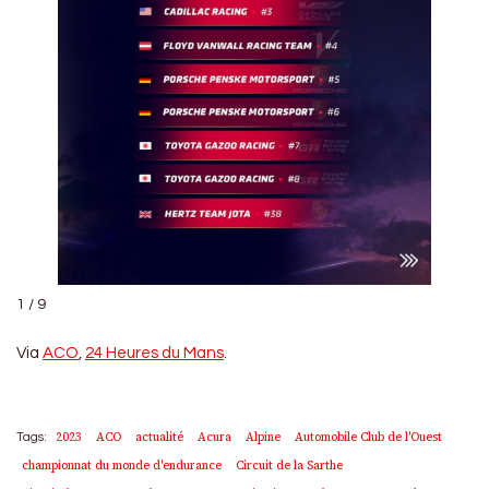
1 / 9
Via
ACO
,
24 Heures du Mans
.
2023
ACO
actualité
Acura
Alpine
Automobile Club de l'Ouest
Tags:
championnat du monde d'endurance
Circuit de la Sarthe