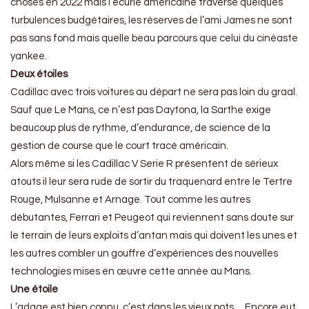
choses en 2022 mais l’écurie américaine traverse quelques
turbulences budgétaires, les réserves de l’ami James ne sont
pas sans fond mais quelle beau parcours que celui du cinéaste
yankee.
Deux étoiles
Cadillac avec trois voitures au départ ne sera pas loin du graal.
Sauf que Le Mans, ce n’est pas Daytona, la Sarthe exige
beaucoup plus de rythme, d’endurance, de science de la
gestion de course que le court tracé américain.
Alors même si les Cadillac V Serie R présentent de sérieux
atouts il leur sera rude de sortir du traquenard entre le Tertre
Rouge, Mulsanne et Arnage. Tout comme les autres
débutantes, Ferrari et Peugeot qui reviennent sans doute sur
le terrain de leurs exploits d’antan mais qui doivent les unes et
les autres combler un gouffre d’expériences des nouvelles
technologies mises en œuvre cette année au Mans.
Une étoile
L’adage est bien connu, c’est dans les vieux pots… Encore eut