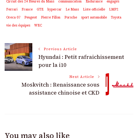
Circuit des 24 Heures du Mans
communication
Endurance
engagés
Ferrari
France
GTE
hypercar
Le Mans
Liste officielle
LMP2
Oreca 07
Peugeot
Pierre Fillon
Porsche
sport automobile
Toyota
vie des équipes
WEC
Post
Previous Article
Hyundai : Petit rafraichissement
Navigation
pour la i10
Next Article
Moskvitch : Renaissance sous
assistance chinoise et CKD
You may also like