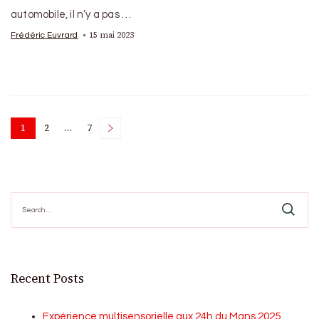
automobile, il n’y a pas …
15 mai 2023
Frédéric Euvrard
Posts
1
2
…
7
Page
Page
Page
pagination
Search
for:
Recent Posts
Expérience multisensorielle aux 24h du Mans 2025