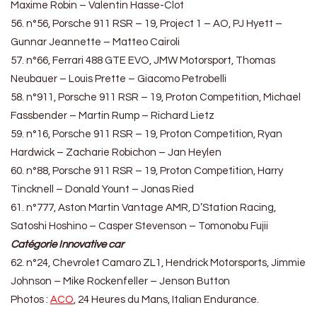
Maxime Robin – Valentin Hasse-Clot
56. n°56, Porsche 911 RSR – 19, Project 1 – AO, PJ Hyett –
Gunnar Jeannette – Matteo Cairoli
57. n°66, Ferrari 488 GTE EVO, JMW Motorsport, Thomas
Neubauer – Louis Prette – Giacomo Petrobelli
58. n°911, Porsche 911 RSR – 19, Proton Competition, Michael
Fassbender – Martin Rump – Richard Lietz
59. n°16, Porsche 911 RSR – 19, Proton Competition, Ryan
Hardwick – Zacharie Robichon – Jan Heylen
60. n°88, Porsche 911 RSR – 19, Proton Competition, Harry
Tincknell – Donald Yount – Jonas Ried
61. n°777, Aston Martin Vantage AMR, D’Station Racing,
Satoshi Hoshino – Casper Stevenson – Tomonobu Fujii
Catégorie
Innovative car
62. n°24, Chevrolet Camaro ZL1, Hendrick Motorsports, Jimmie
Johnson – Mike Rockenfeller – Jenson Button
Photos :
ACO
, 24 Heures du Mans, Italian Endurance.