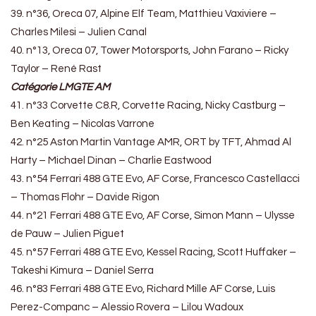
39. n°36, Oreca 07, Alpine Elf Team, Matthieu Vaxiviere –
Charles Milesi – Julien Canal
40. n°13, Oreca 07, Tower Motorsports, John Farano – Ricky
Taylor – René Rast
Catégorie
LMGTE AM
41. n°33 Corvette C8.R, Corvette Racing, Nicky Castburg –
Ben Keating – Nicolas Varrone
42. n°25 Aston Martin Vantage AMR, ORT by TFT, Ahmad Al
Harty – Michael Dinan – Charlie Eastwood
43. n°54 Ferrari 488 GTE Evo, AF Corse, Francesco Castellacci
– Thomas Flohr – Davide Rigon
44. n°21 Ferrari 488 GTE Evo, AF Corse, Simon Mann – Ulysse
de Pauw – Julien Piguet
45. n°57 Ferrari 488 GTE Evo, Kessel Racing, Scott Huffaker –
Takeshi Kimura – Daniel Serra
46. n°83 Ferrari 488 GTE Evo, Richard Mille AF Corse, Luis
Perez-Companc – Alessio Rovera – Lilou Wadoux