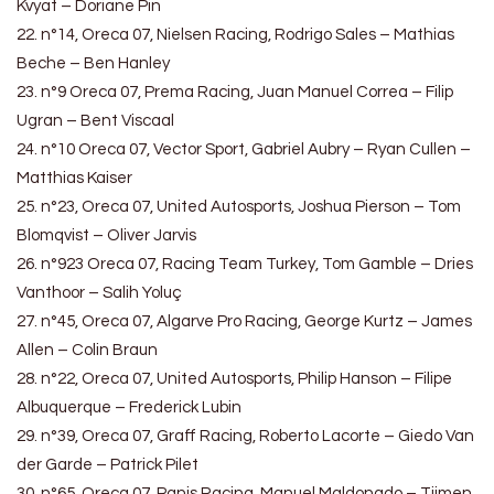
Kvyat – Doriane Pin
22. n°14, Oreca 07, Nielsen Racing, Rodrigo Sales – Mathias
Beche – Ben Hanley
23. n°9 Oreca 07, Prema Racing, Juan Manuel Correa – Filip
Ugran – Bent Viscaal
24. n°10 Oreca 07, Vector Sport, Gabriel Aubry – Ryan Cullen –
Matthias Kaiser
25. n°23, Oreca 07, United Autosports, Joshua Pierson – Tom
Blomqvist – Oliver Jarvis
26. n°923 Oreca 07, Racing Team Turkey, Tom Gamble – Dries
Vanthoor – Salih Yoluç
27. n°45, Oreca 07, Algarve Pro Racing, George Kurtz – James
Allen – Colin Braun
28. n°22, Oreca 07, United Autosports, Philip Hanson – Filipe
Albuquerque – Frederick Lubin
29. n°39, Oreca 07, Graff Racing, Roberto Lacorte – Giedo Van
der Garde – Patrick Pilet
30. n°65, Oreca 07, Panis Racing, Manuel Maldonado – Tijmen