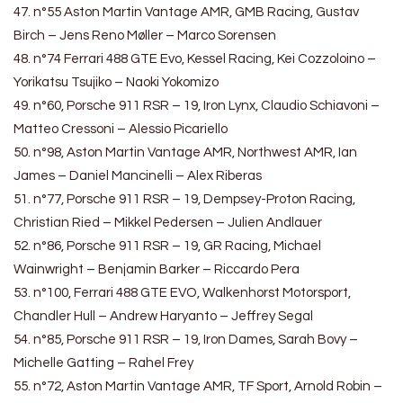
47. n°55 Aston Martin Vantage AMR, GMB Racing, Gustav
Birch – Jens Reno Møller – Marco Sorensen
48. n°74 Ferrari 488 GTE Evo, Kessel Racing, Kei Cozzoloino –
Yorikatsu Tsujiko – Naoki Yokomizo
49. n°60, Porsche 911 RSR – 19, Iron Lynx, Claudio Schiavoni –
Matteo Cressoni – Alessio Picariello
50. n°98, Aston Martin Vantage AMR, Northwest AMR, Ian
James – Daniel Mancinelli – Alex Riberas
51. n°77, Porsche 911 RSR – 19, Dempsey-Proton Racing,
Christian Ried – Mikkel Pedersen – Julien Andlauer
52. n°86, Porsche 911 RSR – 19, GR Racing, Michael
Wainwright – Benjamin Barker – Riccardo Pera
53. n°100, Ferrari 488 GTE EVO, Walkenhorst Motorsport,
Chandler Hull – Andrew Haryanto – Jeffrey Segal
54. n°85, Porsche 911 RSR – 19, Iron Dames, Sarah Bovy –
Michelle Gatting – Rahel Frey
55. n°72, Aston Martin Vantage AMR, TF Sport, Arnold Robin –