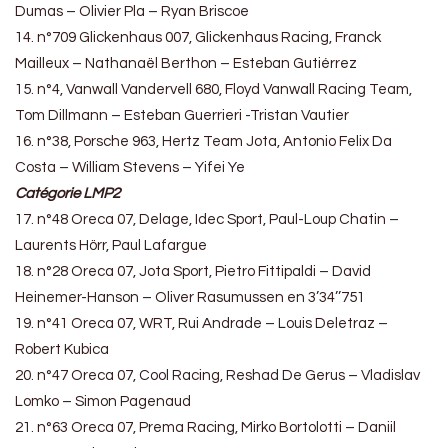
Dumas – Olivier Pla – Ryan Briscoe
14. n°709 Glickenhaus 007, Glickenhaus Racing, Franck
Mailleux – Nathanaël Berthon – Esteban Gutiérrez
15. n°4, Vanwall Vandervell 680, Floyd Vanwall Racing Team,
Tom Dillmann – Esteban Guerrieri -Tristan Vautier
16. n°38, Porsche 963, Hertz Team Jota, Antonio Felix Da
Costa – William Stevens – Yifei Ye
Catégorie
LMP2
17. n°48 Oreca 07, Delage, Idec Sport, Paul-Loup Chatin –
Laurents Hörr, Paul Lafargue
18. n°28 Oreca 07, Jota Sport, Pietro Fittipaldi – David
Heinemer-Hanson – Oliver Rasumussen en 3’34’’751
19. n°41 Oreca 07, WRT, Rui Andrade – Louis Deletraz –
Robert Kubica
20. n°47 Oreca 07, Cool Racing, Reshad De Gerus – Vladislav
Lomko – Simon Pagenaud
21. n°63 Oreca 07, Prema Racing, Mirko Bortolotti – Daniil