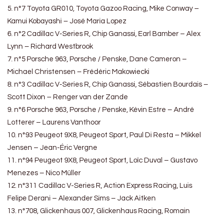
5. n°7 Toyota GR010, Toyota Gazoo Racing, Mike Conway –
Kamui Kobayashi – José Maria Lopez
6. n°2 Cadillac V-Series R, Chip Ganassi, Earl Bamber – Alex
Lynn – Richard Westbrook
7. n°5 Porsche 963, Porsche / Penske, Dane Cameron –
Michael Christensen – Frédéric Makowiecki
8. n°3 Cadillac V-Series R, Chip Ganassi, Sébastien Bourdais –
Scott Dixon – Renger van der Zande
9. n°6 Porsche 963, Porsche / Penske, Kévin Estre – André
Lotterer – Laurens Vanthoor
10. n°93 Peugeot 9X8, Peugeot Sport, Paul Di Resta – Mikkel
Jensen – Jean-Éric Vergne
11. n°94 Peugeot 9X8, Peugeot Sport, Loïc Duval – Gustavo
Menezes – Nico Müller
12. n°311 Cadillac V-Series R, Action Express Racing, Luis
Felipe Derani – Alexander Sims – Jack Aitken
13. n°708, Glickenhaus 007, Glickenhaus Racing, Romain