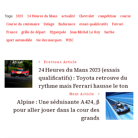
2023
24 Heures du Mans
actualité
Chevrolet
compétition
course
Tags:
Course du centenaire
Delage
Endurance
essais qualificatifs
Ferrari
France
grille de départ
Hyperpole
Jean-Michel Le Roy
Sarthe
sport automobile
vie des marques
WEC
Post
Previous Article
24 Heures du Mans 2023 (essais
Navigation
qualificatifs) : Toyota retrouve du
rythme mais Ferrari hausse le ton
Next Article
Alpine : Une séduisante A424_β
pour aller jouer dans la cour des
grands